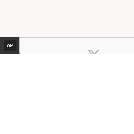
Ok!
Consultar Certificado
Consulte aqui a autenticidade do
certificado.