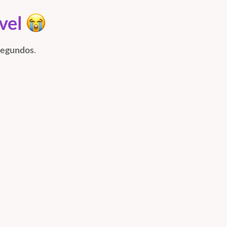
ível
segundos
.