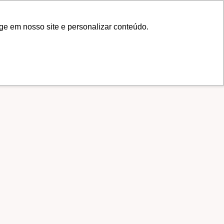
shopping_cart
CRIAR CONTA
ENTRAR
ge em nosso site e personalizar conteúdo.
ERRO 404