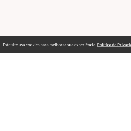
Este site usa cookies para melhorar sua experiência.
Política de Privac
Atendimento
+55 11 99112-9167
Fale Conosco
CNPJ: 36.347.012/0001-34