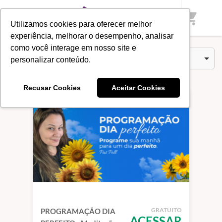
Início
/
Categorias
/
Meditações e Reprogramações
shopping_cart
Utilizamos cookies para oferecer melhor
experiência, melhorar o desempenho, analisar
como você interage em nosso site e
Cursos (1)
Ordenar por
personalizar conteúdo.
Recusar Cookies
Aceitar Cookies
GRATUITO
PROGRAMAÇÃO DIA
ACESSAR