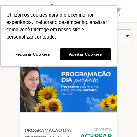
Início
/
Categorias
/
Gratuito
shopping_cart
Utilizamos cookies para oferecer melhor
experiência, melhorar o desempenho, analisar
como você interage em nosso site e
Cursos (1)
Ordenar por
personalizar conteúdo.
Recusar Cookies
Aceitar Cookies
GRATUITO
PROGRAMAÇÃO DIA
ACESSAR