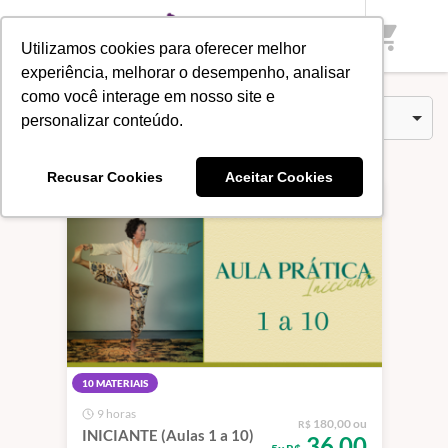
Início
/
Categorias
/
PACOTES
shopping_cart
Utilizamos cookies para oferecer melhor
experiência, melhorar o desempenho, analisar
como você interage em nosso site e
Combos (5)
Ordenar por
personalizar conteúdo.
Recusar Cookies
Aceitar Cookies
10 MATERIAIS
9 horas
180,00 ou
R$
INICIANTE (Aulas 1 a 10)
36,00