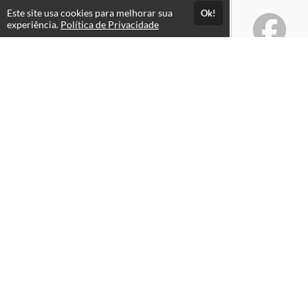
Este site usa cookies para melhorar sua
Ok!
experiência.
Política de Privacidade
Atendimento
+55 11 99112-9167
Fale Conosco
CNPJ: 36.347.012/0001-34
Páginas
Política de Privacidade