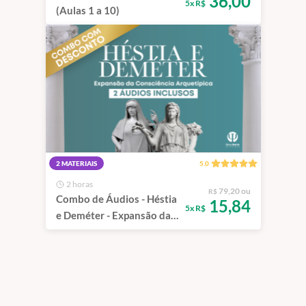
36,00
5x R$
(Aulas 1 a 10)
2 MATERIAIS
5.0
2 horas
79,20 ou
R$
Combo de Áudios - Héstia
15,84
5x R$
e Deméter - Expansão da
Consciência Arquetípica