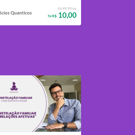
49,99 ou
R$
cios Quanticos
10,00
5x R$