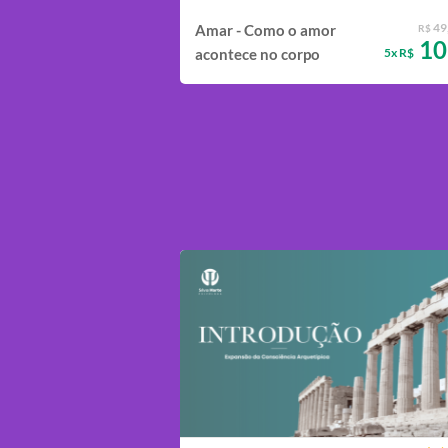
49
Amar - Como o amor
R$
10
5x R$
acontece no corpo