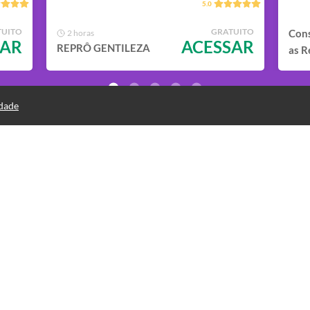
5.0
TUITO
GRATUITO
Cons
2 horas
SAR
ACESSAR
REPRÔ GENTILEZA
as R
idade
REPRÔ
Com Pat Poll - Equipe Hélio Couto