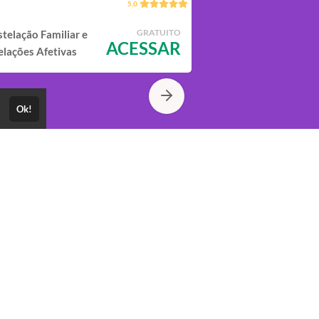
5.0
GRATUITO
telação Familiar e
Meditação para
ACESSAR
elações Afetivas
Empoderamento
Feminino
Ok!