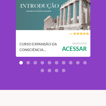
5.0
TUITO
GRATUITO
CURSO EXPANSÃO DA
2 
SAR
ACESSAR
REP
CONSCIÊNCIA
ARQUETÍPICA -
INTRODUÇÃO