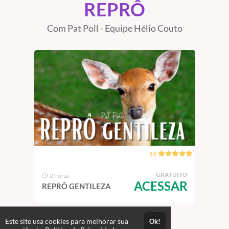
REPRÔ
Com Pat Poll - Equipe Hélio Couto
5.0
TUITO
GRATUITO
2 horas
10
SAR
ACESSAR
REPRÔ GENTILEZA
REPR
Este site usa cookies para melhorar sua
Ok!