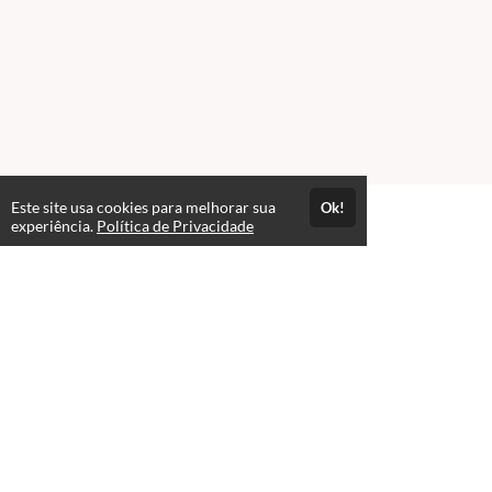
Este site usa cookies para melhorar sua
Ok!
experiência.
Política de Privacidade
FAQ
expand_more
Contato para Dúvidas
Acesso por 1 mês