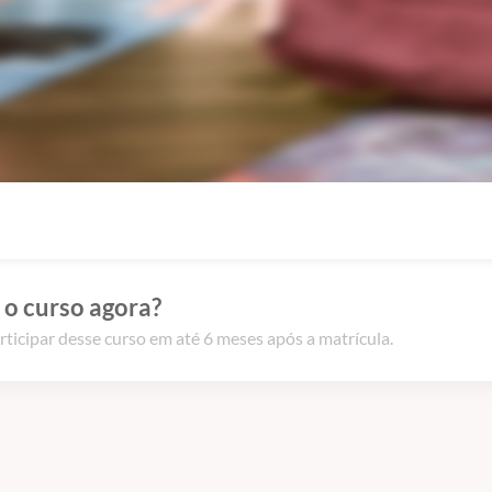
 o curso agora?
rticipar desse curso em até 6 meses após a matrícula.