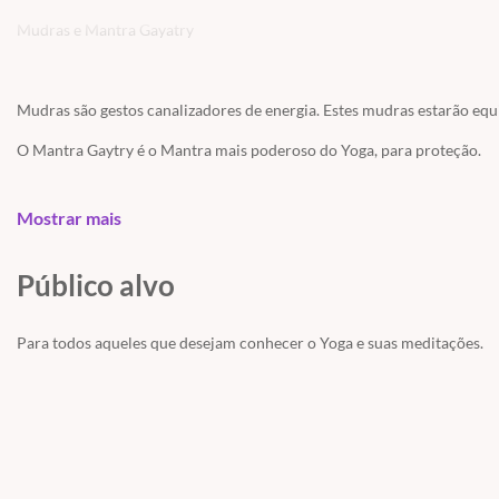
Mudras e Mantra Gayatry
Mudras são gestos canalizadores de energia. Estes mudras estarão equ
O Mantra Gaytry é o Mantra mais poderoso do Yoga, para proteção.
Mostrar mais
Neste vídeo, ensinaremos estes Mudras e Mantra Gayatry.
Público alvo
Namastê!
Para todos aqueles que desejam conhecer o Yoga e suas meditações.