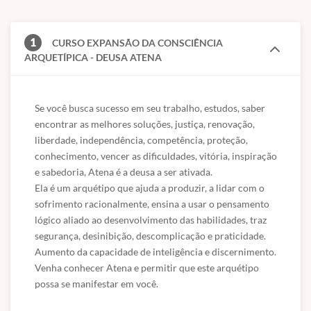
Venha conhecer Atena e permitir que este arquétipo
possa se manifestar em você.
1
CURSO EXPANSÃO DA CONSCIÊNCIA
ARQUETÍPICA - DEUSA ATENA
Se você busca sucesso em seu trabalho, estudos, saber 
encontrar as melhores soluções, justiça, renovação, 
liberdade, independência, competência, proteção, 
conhecimento, vencer as dificuldades, vitória, inspiração 
e sabedoria, Atena é a deusa a ser ativada.

Ela é um arquétipo que ajuda a produzir, a lidar com o 
sofrimento racionalmente, ensina a usar o pensamento 
lógico aliado ao desenvolvimento das habilidades, traz 
segurança, desinibição, descomplicação e praticidade. 
Aumento da capacidade de inteligência e discernimento.

Por Silvia Marto - Equipe Hélio Couto
Venha conhecer Atena e permitir que este arquétipo 
possa se manifestar em você.
Silvia Marto é
psicóloga clínica
e trabalha com