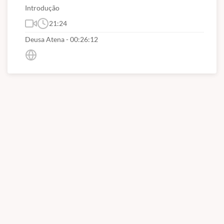
a
Psicologia Analítica de Carl Gustav Jung
.
Introdução
21:24
Deusa Atena - 00:26:12