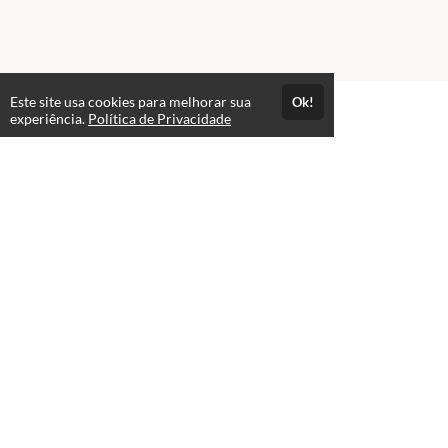
Este site usa cookies para melhorar sua
Ok!
experiência.
Política de Privacidade
FAQ
expand_more
Contato para Dúvidas
Acesso por 1 ano
Estude quando e onde quiser