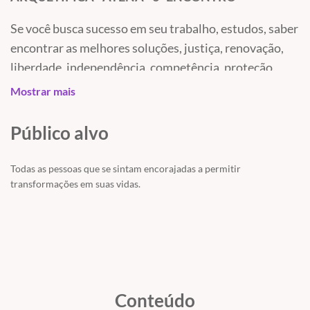
Se você busca sucesso em seu trabalho, estudos, saber
encontrar as melhores soluções, justiça, renovação,
liberdade, independência, competência, proteção,
conhecimento, vencer as dificuldades, vitória,
Mostrar mais
inspiração e sabedoria, Atena é a deusa a ser ativada.
Público alvo
Ela é um arquétipo que ajuda a produzir, a lidar com o
Todas as pessoas que se sintam encorajadas a permitir
sofrimento racionalmente, ensina a usar o
transformações em suas vidas.
pensamento lógico aliado ao desenvolvimento das
habilidades, traz segurança, desinibição,
descomplicação e praticidade. Aumento da
capacidade de inteligência e discernimento.
Conteúdo