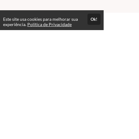
Este site usa cookies para melhorar sua
Ok!
experiência.
Política de Privacidade
FAQ
expand_more
Contato para Dúvidas
Acesso por 1 mês
Estude quando e onde quiser