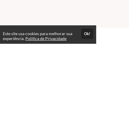
Este site usa cookies para melhorar sua
Ok!
experiência.
Política de Privacidade
FAQ
expand_more
Contato para Dúvidas
Acesso por 1 mês
Estude quando e onde quiser