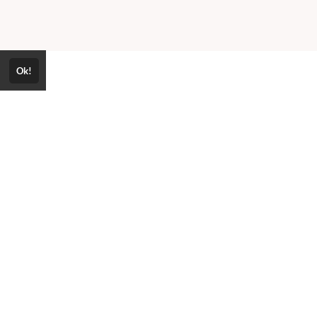
Ok!
expand_more