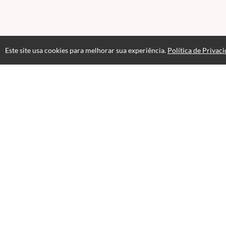
Este site usa cookies para melhorar sua experiência.
Política de Privac
FAQ
Contato para Dúvidas
Estude