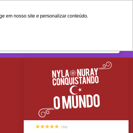
shopping_cart
CRIAR CONTA
ENTRAR
ge em nosso site e personalizar conteúdo.
(96)