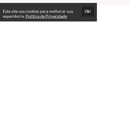
Este site usa cookies para melhorar sua
Ok!
experiência.
Política de Privacidade
FAQ
expand_more
Contato para Dúvidas
Acesso por 1 ano
Até 1 ano de suporte
Estude quando e onde quiser