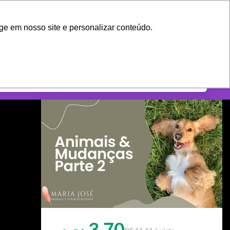
shopping_cart
CRIAR CONTA
ENTRAR
ge em nosso site e personalizar conteúdo.
3,70